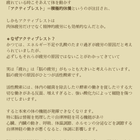
疲れている時こそあえて体を動かす
「
アクティブレスト
」＝
積極的休養
というのが注目され、
しかもアクティブレストは
肉体疲労だけでなく精神的疲労にも効果的なんだとか。
🔹なぜアクティブレスト？
かつては、エネルギー不足や乳酸のたまり過ぎが疲労の原因だと考え
られていましたが、
必ずしもそれらが疲労の原因ではないことがわかってきていて
実は「疲れ」は「脳の疲労」がもっとも大きいと考えられています。
脳の疲労の原因がひとつが活性酸素です。
活性酸素には、体内の細菌を除去したり酵素の働きを促したりする大
切な働きがある反面、増えすぎると、強い酸化力によって細胞を傷つ
けてしまいます。
すると本来の体の機能が発揮できなくなります。
特に脳は情報を処理したり自律神経を司る機能があり
心臓、内臓の動き、呼吸、体温調節、ホルモンの分泌などを調節する
自律神経の働きが悪くなると、体調に影響します。