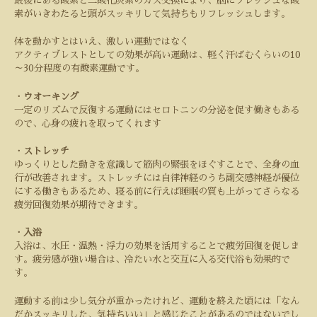
最後にある酸素と二酸化炭素のガス交換により、脳にフレッシュな酸
素がいきわたると頭がスッキリして気持ちもリフレッシュします。
体を動かすとはいえ、激しい運動ではなく
アクティブレストとしての効果が高い運動は、軽く汗ばむくらいの
10
～
30
分程度の有酸素運動です。
・
ウオーキング
一定のリズムで反復する運動にはセロトニンの分泌を促す働きもある
ので、心身の疲れを取ってくれます
・
ストレッチ
ゆっくりとした動きを意識して筋肉の緊張をほぐすことで、全身の血
行が改善されます。ストレッチには自律神経のうち副交感神経が優位
にする働きもあるため、寝る前に行えば睡眠の質も上がってさらなる
疲労回復効果が期待できます。
・
入浴
入浴は、水圧・温熱・浮力の効果を活用することで疲労回復を促しま
す。疲労感が強い場合は、冷たい水と交互に入る交代浴も効果的で
す。
運動する前は少し気分が重かったけれど、運動を終えた頃には「なん
だかスッキリした、気持ちいい」と感じたことがあるのではないでし