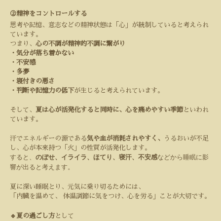
②精神をコントロールする
思考や記憶、意志などの精神状態は「心」が統制していると考えられ
ています。
つまり、
心の不調が精神的不調に繋がり
・気分が落ち着かない
・不安感
・多夢
・寝付きの悪さ
・判断や記憶力の低下
が生じると考えられています。
そして、
夏は心が活発化すると同時に、心を痛めやすい季節
といわれ
ています。
汗でエネルギーの源である
気や血が消耗されやすく、
うるおいが不足
し、心が本来持つ「火」の性質が活発化します。
すると、
のぼせ、イライラ、ほてり、寝汗、不安感
などから睡眠に影
響が出ると考えます。
夏に深い睡眠とり、元気に乗り切るためには、
「内臓を温めて、
体温調節に気をつけ、心を労る」ことが大切です。
🔹夏の過ごし方
として