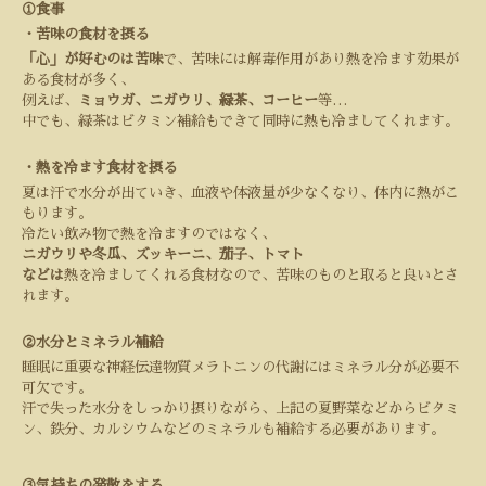
①食事
・苦味の食材を摂る
「心」が好むのは苦味
で、苦味には解毒作用があり熱を冷ます効果が
ある食材が多く、
例えば、
ミョウガ、ニガウリ、緑茶、コーヒー
等
…
中でも、緑茶はビタミン補給もできて同時に熱も冷ましてくれます。
・熱を冷ます食材を摂る
夏は汗で水分が出ていき、血液や体液量が少なくなり、体内に熱がこ
もります。
冷たい飲み物で熱を冷ますのではなく、
ニガウリや冬瓜、ズッキーニ、茄子、トマト
などは
熱を冷ましてくれる食材なので、苦味のものと取ると良いとさ
れます。
②水分とミネラル補給
睡眠に重要な神経伝達物質メラトニンの代謝にはミネラル分が必要不
可欠です。
汗で失った水分をしっかり摂りながら、上記の夏野菜などからビタミ
ン、鉄分、カルシウムなどのミネラルも補給する必要があります。
③気持ちの発散をする