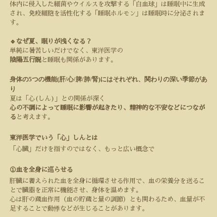
体内に侵入した細菌やウイルスを攻撃する「白血球」は睡眠中に生成
され、免疫細胞を活性化する「睡眠ホルモン」は睡眠時に分泌されま
す。
🔹なぜ夏、眠りが浅くなる？
単純に暑苦しいだけでなく、東洋医学の
陰陽五行説
と睡眠も関係があります。
身体の
5
つの機能
(
肝
/
心
/
脾
/
肺
/
腎
)
にはそれぞれ、関わりの深い季節があ
り
夏は「心
(
しん
)
」との関係が深く
心の不調によって睡眠に影響が起きたり、精神的な不安などにつなが
る
と考えます。
東洋医学でいう「心」しんとは
「心臓」だけを指すのではなく、もっと広い概念で
①血を全身に巡らせる
肝臓に蓄えられた血を全身に循環させる作用で、血の栄養分を送るこ
とで臓器を正常に機能させ、身体を温めます。
心は肝の蔵血作用（血の貯蔵と量の調節）とも関わるため、血量が不
足することで動悸などが生じることがあります。