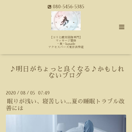
080-5456-5385
【コリと疲労回復専門】
マッサージ整体
・奏・kanade
アクセスバーズ東京表参道
♪明日がちょっと良くなる♪かもしれ
ないブログ
2020
08
05 07:49
/
/
眠りが浅い、寝苦しい…夏の睡眠トラブル改
善には