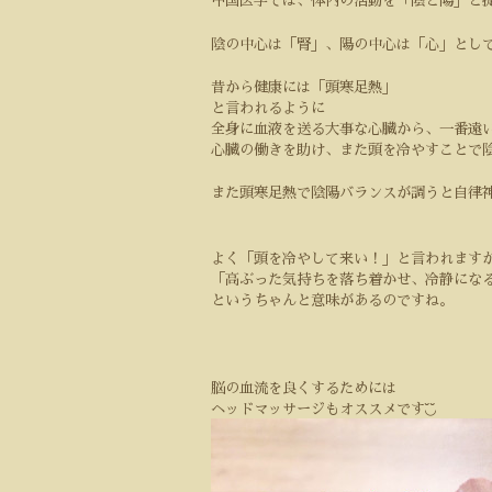
中国医学では、体内の活動を「陰と陽」と
陰の中心は「腎」、陽の中心は「心」とし
昔から健康には「頭寒足熱」
と言われるように
全身に血液を送る大事な心臓から、一番遠
心臓の働きを助け、また頭を冷やすことで
また頭寒足熱で陰陽バランスが調うと自律
よく「頭を冷やして来い！」と言われます
「高ぶった気持ちを落ち着かせ、冷静にな
というちゃんと意味があるのですね。
脳の血流を良くするためには
◟̆◞̆
ヘッドマッサージもオススメです