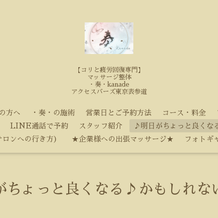
【コリと疲労回復専門】
マッサージ整体
・奏・kanade
アクセスバーズ東京表参道
の方へ
・奏・の施術
営業日とご予約方法
コース・料金
LINE通話で予約
スタッフ紹介
♪明日がちょっと良くな
サロンへの行き方）
★企業様への出張マッサージ★
フォトギ
がちょっと良くなる♪かもしれな