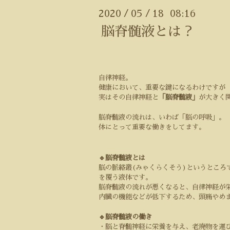
2020
05
18 08:16
/
/
脳脊髄液とは？
自律神経。
健康において、重要な鍵になるわけですが
実はその自律神経と
「脳脊髄液」
が大きく
脳脊髄液の流れは、いわば「脳の呼吸」。
体にとって重要な働きをしてます。
🔹脳脊髄液とは
脳の脈絡叢
(
みゃくらくそう
)
というところ
を覆う液体です。
脳脊髄液の流れが悪くなると、自律神経が
内臓の機能などが低下するため、頭痛やめ
🔹脳脊髄液の働き
・脳と脊髄神経に栄養を与え、老廃物を運