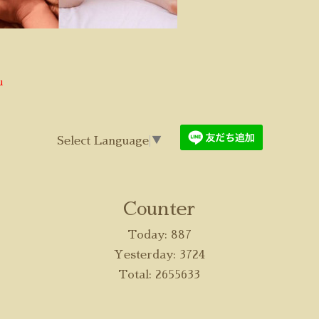
u
Select Language
▼
Counter
Today:
887
Yesterday:
3724
Total:
2655633