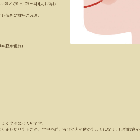
0cc
ほどが
1
日に
3
～
4
回入れ替わ
され体外に排出される。
律神経の乱れ）
をよくするには大切です。
たり閉じたりするため、背中や肩、首の筋肉を動かすことになり、脳脊髄液を