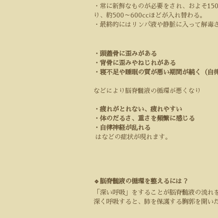
・常に新鮮なものが必要をされ、およそ
15
り、約
500
～
600cc
ほどが入れ替わる。
・最終的にはリンパ液や静脈に入って解毒
・頭蓋骨に歪みがある
・背骨に歪みやねじれがある
・寝不足や睡眠の質が悪い期間が続く（自
などにより脳脊髄液の循環が悪くなり
・疲れがとれない、疲れやすい
・体のだるさ、重さを頻繁に感じる
・自律神経が乱れる
はなどの症状が現れます。
🔹脳脊髄液の循環を整えるには？
「深い呼吸」をすることが脳脊髄液の流れ
深く呼吸すると、肺を保護する胸郭を開い