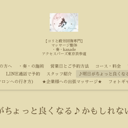
【コリと疲労回復専門】
マッサージ整体
・奏・kanade
アクセスバーズ東京表参道
の方へ
・奏・の施術
営業日とご予約方法
コース・料金
LINE通話で予約
スタッフ紹介
♪明日がちょっと良くな
サロンへの行き方）
★企業様への出張マッサージ★
フォトギ
がちょっと良くなる♪かもしれな