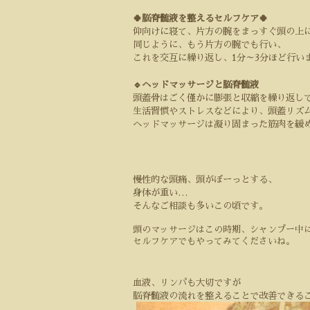
🍀脳脊髄液を整えるセルフケア🍀
仰向けに寝て、片方の腕をまっすぐ頭の上
同じように、もう片方の腕でも行い、
これを交互に繰り返し、
1
分～
3
分ほど行い
🔹ヘッドマッサージと脳脊髄液
頭蓋骨はごく僅かに膨張と収縮を繰り返し
生活習慣やストレスなどにより、頭蓋リズ
ヘッドマッサージは凝り固まった筋肉を緩
慢性的な頭痛、頭がぼーっとする、
身体が重い
…
そんなご相談も多いこの頃です。
頭のマッサージはこの時期、シャンプー中
セルフケアでも
やってみてくださいね。
血液、リンパも大切ですが
脳脊髄液の流れを整えることで改善できる