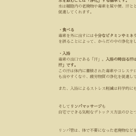
水を飲むことは「浄化」する基本です。
水は細胞内の老廃物や毒素を尿や便、汗と
促進してくれます。
・食べる
毒素を外に出すには
十分なビタミンやミネ
を摂ることによって、からだの中の浄化を
・入浴
毒素の出口である「汗」。
入浴の時出る汗
汗」です。
この汗は体内に蓄積された毒素やコレステ
も出やすくなり、疲労物質の浄化を促進し
また、入浴によるストレス軽減は科学的に
そして
リンパマッサージ
も
自宅でできる気軽なデトックス方法のひと
リンパ管は、体で不要になった老廃物など