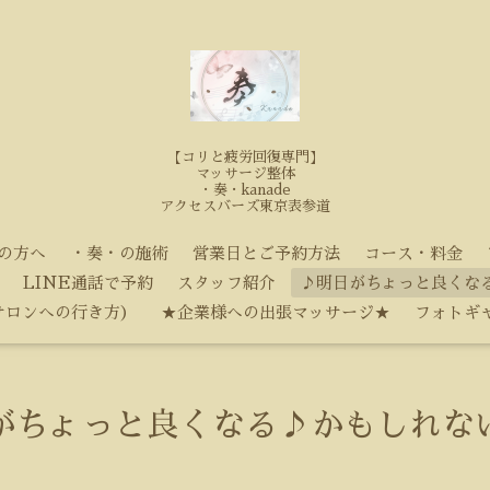
【コリと疲労回復専門】
マッサージ整体
・奏・kanade
アクセスバーズ東京表参道
の方へ
・奏・の施術
営業日とご予約方法
コース・料金
LINE通話で予約
スタッフ紹介
♪明日がちょっと良くな
サロンへの行き方）
★企業様への出張マッサージ★
フォトギ
がちょっと良くなる♪かもしれな