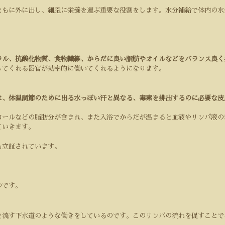
ともに外に出し、細胞に栄養を運ぶ重要な役割をします。水分補給で体内の水
ラル、抗酸化物質、食物繊維、からだに良い脂肪やオイルなどをバランス良く
してくれる器官が効率的に働いてくれるようになります。
は、体温調節のために出る水っぽい汗と異なる、毒素を排出するのに必要な皮
ロールなどの脂肪分が含まれ、また入浴でからだが温まると血液やリンパ液の
ていきます。
も立証されています。
つです。
を流す下水道のような働きをしているのです。このリンパの流れを促すことで