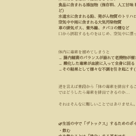
食品に含まれる添加物（保存料、人工甘味
ど）
水道水に含まれる鉛、発がん物質のトリハ
空気中や雨に含まれる大気汚染物質
車の排気ガス、紫外線、タバコの煙など
口から摂取するものをはじめ、空気中に漂
体内に毒素を溜めてしまうと
→
腸内細菌のバランスが崩れて老廃物が溜
→
酸化した毒素が血液に入って全身に回る
→その結果として様々な不調を引き起こす(
逆を言えば普段から「体の毒素を排出する
ではどうしたら毒素を排出できるのか
…
それはそんなに難しいことではありません
🌿生活の中で「デトックス」するためのポ
・飲む