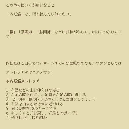
この体の使い方が癖になると
「内転筋」は、硬く縮んだ状態になり、
「腰」「股関節」「膝関節」などに負担がかかり、痛みにつながりま
す。
内転筋はご自分でマッサージするのは困難なのでセルフケアとしては
ストレッチがオススメです。
🔹内転筋ストレッチ
布団などの上に仰向けで寝る
右足の膝を曲げて、足裏を左足の膝に当てる
(
2
)の時、膝の向きは体の向きと垂直にしましょう
右膝を出来るだけ床に近づける
同じ姿勢を
20
秒キープする
ゆっくりと元に戻し、逆足も同様に行う
残り
1
回ずつ取り組む