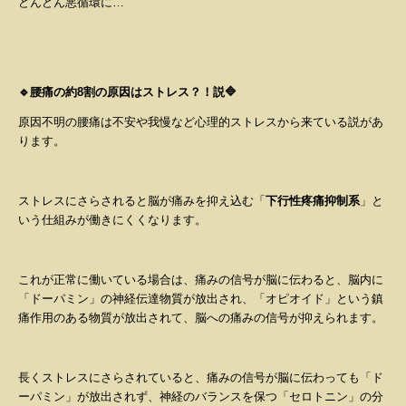
どんどん悪循環に
…
🔹腰痛の約
8
割の原因はストレス？！説🔷
原因不明の腰痛は不安や我慢など心理的ストレスから来ている説があ
ります。
ストレスにさらされると脳が痛みを抑え込む「
下行性疼痛抑制系
」と
いう仕組みが働きにくくなります。
これが正常に働いている場合は、痛みの信号が脳に伝わると、脳内に
「ドーパミン」の神経伝達物質が放出され、「オピオイド」という鎮
痛作用のある物質が放出されて、脳への痛みの信号が抑えられます。
長くストレスにさらされていると、痛みの信号が脳に伝わっても「ド
ーパミン」が放出されず、神経のバランスを保つ「セロトニン」の分