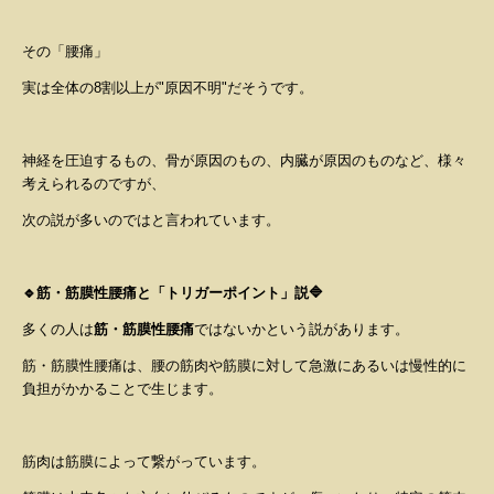
その「腰痛」
実は全体の
8
割以上が"原因不明"だそうです。
神経を圧迫するもの、骨が原因のもの、内臓が原因のものなど、様々
考えられるのですが、
次の説が多いのではと言われています。
🔹筋・筋膜性腰痛と「トリガーポイント」説🔷
多くの人は
筋・筋膜性腰痛
ではないかという説があります。
筋
・
筋膜性腰痛
は、腰の筋肉や
筋膜
に対して急激にあるいは慢性的に
負担がかかることで生じます。
筋肉は
筋膜
によって繋がっています。