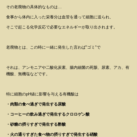
その老廃物の具体的なものは
…
食事から体内に入った栄養分は血管を通って細胞に送られ、
そこで起こる化学反応で必要なエネルギーが取り出されます。
老廃物とは、この時に一緒に発生した言わば
"
ゴミ
"
で
それは、
アンモニアや二酸化炭素、腸内細菌の死骸、尿素、アカ、有
機酸、無機塩
などです。
特に細胞の
pH
値に影響を与える有機酸は
・肉類の食べ過ぎで発生する尿酸
・コーヒーの飲み過ぎで発生するクロロゲン酸
・砂糖の摂りすぎで発生する酢酸
・火の通りすぎた食べ物の摂りすぎで発生する硝酸