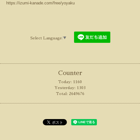
https://izumi-kanade.com/free/yoyaku
Select Language
▼
Counter
Today:
1160
Yesterday:
1303
Total:
2649676