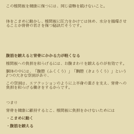
この椎間板を健康に保つには、同じ姿勢を続けないこと。
体をこまめに動かし、椎間板に圧力をかけては休め、水分を循環させ
ることか背骨の若さを保つ秘訣だそうです。
腹筋を鍛えると背骨にかかる力が軽くなる
椎間板への負担を和らげるには、お腹まわりを鍛えるのが有効です。
胴体の中には、「腹腔（ふくくう）」「胸腔（きょうくう）」という
2
つの大きな空洞があり、
この空洞は、エアクッションのように上半身の重さを支え、背骨への
負担を和らげる働きをするからです。
つまり
背骨を健康に維持するとこ、椎間板に負担をかけないためには
・こまめに動く
・腹筋を鍛える