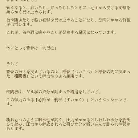
硬くなると、歩いたり、走ったりしたときに、地面から受ける衝撃を
柔らかく受け止められず、
首や腰あたりで強い衝撃を受け止めることになり、筋肉にかかる負担
が倍増します。
これが、首や肩に痛みやこりが発生する原因になっています。
体にとって背骨は「大黒柱」
そして
背骨の重さを支えているのは、椎骨（ついこつ）と椎骨の間に挟まっ
た「
椎間板
」という弾力性のある組織です。
椎間板は、ゲル状の成分が詰まった構造をしていて、
この弾力のある中心部が「髄核（ずいかく）」というクッションで
す。
紙おむつのように吸水性が高く、圧力がかかるとじわじわ水分を放出
して縮み、圧力から解放されると再び水分を吸い込んで膨らむ性質か
あります。