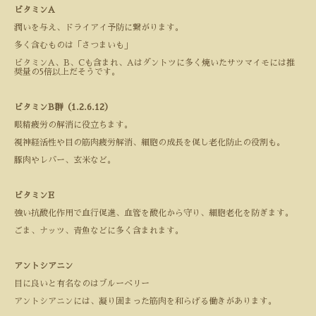
ビタミン
A
潤いを与え、ドライアイ予防に繋がります。
多く含むものは「さつまいも」
ビタミン
A
、
B
、
C
も含まれ、
A
はダントツに多く焼いたサツマイモには推
奨量の
5
倍以上だそうです。
ビタミン
B
群（
1.2.6.12
）
眼精疲労の解消に役立ちます。
視神経活性や目の筋肉疲労解消、細胞の成長を促し老化防止の役割も。
豚肉やレバー、玄米など。
ビタミン
E
強い抗酸化作用で血行促進、血管を酸化から守り、細胞老化を防ぎます。
ごま、ナッツ、青魚などに多く含まれます。
アントシアニン
目に良いと有名なのはブルーベリー
アントシアニンには、凝り固まった筋肉を和らげる働きがあります。