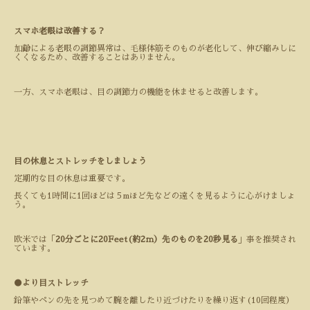
スマホ老眼は改善する？
加齢による老眼の調節異常は、毛様体筋そのものが老化して、伸び縮みしに
くくなるため、改善することはありません。
一方、スマホ老眼は、目の調節力の機能を休ませると改善します。
目の休息とストレッチをしましょう
定期的な目の休息は重要です。
長くても
1
時間に
1
回ほどは５
m
ほど先などの遠くを見るように心がけましょ
う。
欧米では「
20
分ごとに
20Feet
(約
2
ｍ）先のものを
20
秒見る
」事を推奨され
ています。
●
より目ストレッチ
鉛筆やペンの先を見つめて腕を離したり近づけたりを繰り返す(
10
回程度）