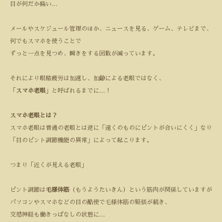
目が何だか痛い
…
メールやスケジュール管理のほか、ニュースを見る、ゲーム、テレビまで、
何でもスマホを使うことで
ずっと一点を見つめ、瞬きをする回数が減っています。
それにより眼精疲労は加速し、加齢による老眼ではなく、
「
スマホ老眼
」と呼ばれるまでに
…
！
スマホ老眼とは？
スマホ老眼は普通の老眼とは逆に「遠くのものにピントが合いにくく」なり
「目のピント調節機能の異常」によって起こります。
つまり「近くが見える老眼」
ピント調節は
毛様体筋
（もうようたいきん）という筋肉が関係していますが
パソコンやスマホなどの目の酷使で毛様体筋の緊張が続き、
交感神経も働きっぱなしの状態に
…