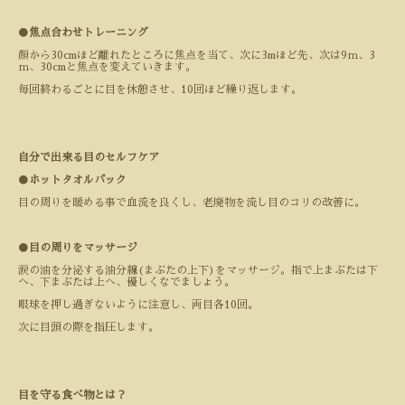
●
焦点合わせトレーニング
顔から
30cm
ほど離れたところに焦点を当て、次に
3m
ほど先、次は
9
ｍ、
3
ｍ、
30cm
と焦点を変えていきます。
毎回終わるごとに目を休憩させ、
10
回ほど繰り返します。
自分で出来る目のセルフケア
●
ホットタオルパック
目の周りを暖める事で血流を良くし、老廃物を流し目のコリの改善に。
●
目の周りをマッサージ
涙の油を分泌する油分線(まぶたの上下)をマッサージ。指で上まぶたは下
へ、下まぶたは上へ、優しくなでましょう。
眼球を押し過ぎないように注意し、両目各
10
回。
次に目頭の際を指圧します。
目を守る食べ物とは？