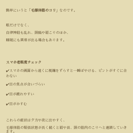
簡単にいうと「
毛様体筋のコリ
」なのです。
眼だけでなく、
自律神経も乱れ、頭痛や肩こりのほか、
睡眠にも異常が出る場合もあります。
スマホ老眼度チェック
✔️スマホの画面から遠くに視線をずらすと一瞬ぼやける、ピントがすぐに合
わない
✔️目の焦点が合いづらい
✔️目が疲れやすい
✔️目がかすむ
これらの症状は夕方や夜に出やすく、
毛様体筋の緊張状態が長く続くと肩や首、頭の筋肉のこりへと連鎖していき
ます。