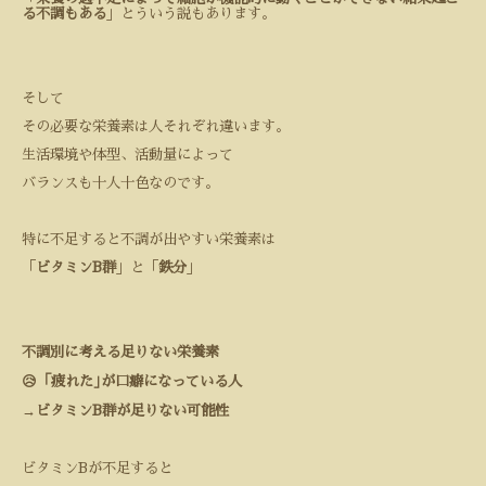
る不調もある
」とういう説もあります。
そして
その必要な栄養素は人それぞれ違います。
生活環境や体型、活動量によって
バランスも十人十色なのです。
特に不足すると不調が出やすい栄養素は
「
ビタミン
B
群
」と「
鉄分
」
不調別に考える足りない栄養素
😥「疲れた｣が口癖になっている人
→
ビタミン
B
群が足りない可能性
ビタミン
B
が不足すると