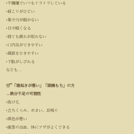
•
不機嫌でいつもイライラしている
•
肩こりがひどい
•
集中力が続かない
•
日中眠くなる
•
寝ても疲れが取れない
•
口内炎ができやすい
•
風邪をひきやすい
•
下肢がしびれる
なども
…
😴「寝起きが悪い」「頭痛もち」の方
→
鉄分不足の可能性
•
抜け毛
•
立ちくらみ、めまい、耳鳴り
•
顔色が悪い
•
歯茎の出血、体にアザがよくできる