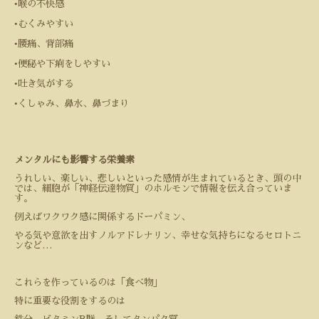
•
喉の不快感
•
むくみやすい
•
腰痛、背部痛
•
便秘や下痢をしやすい
•
吐き気がする
•
くしゃみ、鼻水、鼻づまり
メンタルにも影響する栄養素
うれしい、楽しい、悲しいといった感情が生まれているとき、頭の中
では、細胞が「神経伝達物質」のホルモンで情報を伝え合っていま
す。
例えばワクワク感に関係するドーパミン、
やる気や意欲を出すノルアドレナリン、幸せな気持ちになるセロトニ
ンなど
…
これらを作っているのは「食べ物」
特に重要な役割をするのは