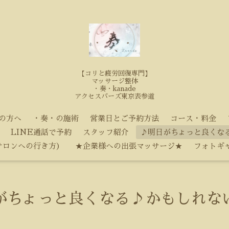
【コリと疲労回復専門】
マッサージ整体
・奏・kanade
アクセスバーズ東京表参道
の方へ
・奏・の施術
営業日とご予約方法
コース・料金
LINE通話で予約
スタッフ紹介
♪明日がちょっと良くな
サロンへの行き方）
★企業様への出張マッサージ★
フォトギ
がちょっと良くなる♪かもしれな