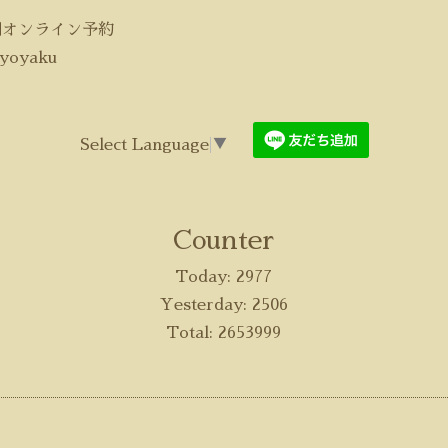
間オンライン予約
/yoyaku
Select Language
▼
Counter
Today:
2977
Yesterday:
2506
Total:
2653999