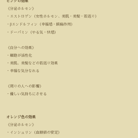
ピンクの効果
《分泌ホルモン》
・エストロゲン（女性ホルモン、美肌・美髪・若返り）
・
β
エンドルフィン（幸福感・鎮痛作用）
・ドーパミン（やる気・快感）
《自分への効果》
・細胞が活性化
・美肌、美髪などの若返り効果
・幸福な気分なれる
《周りの人への影響》
・優しい気持ちにさせる
オレンジ色の効果
《分泌ホルモン》
・インシュリン（血糖値の安定）