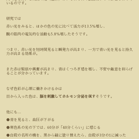
いるのです。
研究では
赤い光をみると、ほかの色の光に比べて活力が
13.5
％増し、
腕の筋肉の電気的な活動も
5.8
％増したそうです。
つまり、赤い光を短時間見ると瞬発力が高まり、一方で青い光を見ると持久
力が高まる効果が。
また赤は緊張や興奮が高まり、青はくつろぎ感を増し、不安や敵意を和らげ
ることが分かっています。
なぜ色彩が心理に働きかけるかは
目から入った色は、
脳を刺激してホルモン分泌を促す
そうです。
他にも
…
●
青を見ると、血圧が下がる
●
寒色系の光の下では、
60
分が「
40
分くらい」に感じる
●
自殺の名所の橋を、黒から緑に塗り替えたら、自殺が
3
分の
1
に減った