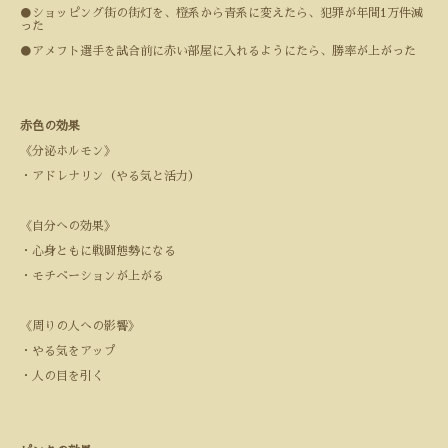
●
ショッピング街の街灯を、橙系から青系に変えたら、犯罪が年間
1
万件減
った
●
アメフト選手を試合前に赤い部屋に入れるようにたら、勝率が上がった
赤色の効果
《分泌ホルモン》
・アドレナリン（やる気と活力）
《自分への効果》
・心身ともに戦闘態勢になる
・モチベーションが上がる
《周りの人への影響》
・やる気をアップ
・人の目を引く