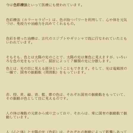
今は
色彩療法
といって医療にも使われています。
色彩療法（カラーセラピー）は、色が持つパワーを利用して、心や体を元気
づけ、免疫力や治癒力を高めてくれるもの。
色彩を使った治療は、古代のエジプトやギリシャで既に行なわれていたとも
いわれています。
そもそも、色とは太陽の光のことで、太陽の光は無色に見えますが、いろい
ろな色の光をもっていて、屈折によって７種類の光に分散します。
色とは、光の目に見える部分ということもできます。そして、光は電磁波の
一種で、固有の振動数（周波数）をもっています。
赤、橙、黄、緑、青、藍、紫の色は、それぞれ固有の振動数をもっていて、
その振動が色として目に見えるのです。
人の体は複数の元素から成り立っており、それらは、常に固有の振動数で振
動しています。
人（心と体）と太陽の光（色彩）は、それぞれの振動によって影響しあって