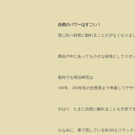
自然のパワーはすごい！
昔に比べ自然に触れることが少なくなりま
都会の中にあっても小さな緑地としてスポ
都内でも明治神宮は
100
年、
200
年先の生態系まで考慮してデザ
やはり、たまに自然に触れることも大切で
ちなみに、奏で流している
BGM
もリラック