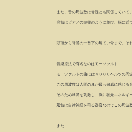
また、音の周波数は脊髄とも関係していて
脊髄はピアノの鍵盤のように並び、脳に近
頭頂から脊髄の一番下の尾てい骨まで、そ
音楽療法で有名なのはモーツァルト
モーツァルトの曲には４０００ヘルツの周
この周波数は人間の耳が最も敏感に感じる
そのため延髄を刺激し、脳に聴覚エネルギ
延髄は自律神経を司る器官なのでこの周波
また