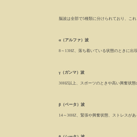
脳波は全部で
5
種類に分けられており、これ
α
（アルファ）波
8
～
13HZ
、落ち着いている状態のときに出
γ
（ガンマ）波
30HZ
以上、スポーツのときや高い興奮状態
β
（ベータ）波
14
～
30HZ
、緊張や興奮状態、ストレスがあ
θ
（シータ）波