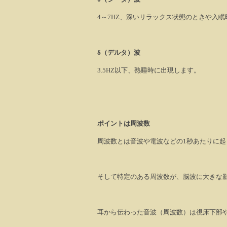
4
～
7HZ
、深いリラックス状態のときや入眠
δ
（デルタ）波
3.5HZ
以下、熟睡時に出現します。
ポイントは周波数
周波数とは音波や電波などの
1
秒あたりに起
そして特定のある周波数が、脳波に大きな
耳から伝わった音波（周波数）は視床下部