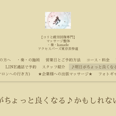
【コリと疲労回復専門】
マッサージ整体
・奏・kanade
アクセスバーズ東京表参道
の方へ
・奏・の施術
営業日とご予約方法
コース・料金
LINE通話で予約
スタッフ紹介
♪明日がちょっと良くな
サロンへの行き方）
★企業様への出張マッサージ★
フォトギ
がちょっと良くなる♪かもしれな