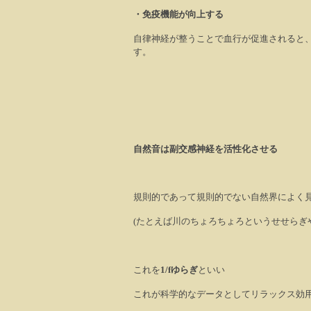
・免疫機能が向上する
自律神経が整うことで血行が促進されると
す。
自然音は
副交感神経を活性化させる
規則的であって規則的でない自然界によく
(たとえば川のちょろちょろというせせらぎ
これを
1/f
ゆらぎ
といい
これが科学的なデータとしてリラックス効