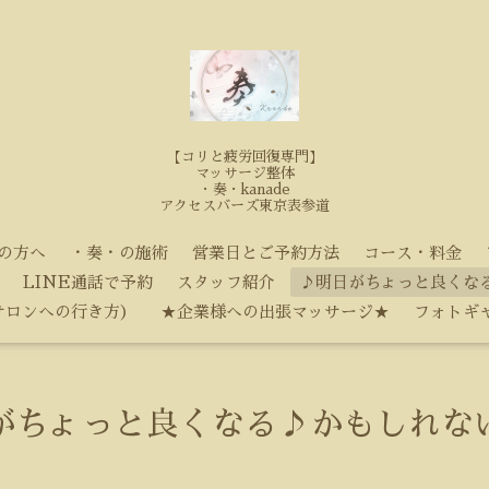
【コリと疲労回復専門】
マッサージ整体
・奏・kanade
アクセスバーズ東京表参道
の方へ
・奏・の施術
営業日とご予約方法
コース・料金
LINE通話で予約
スタッフ紹介
♪明日がちょっと良くな
サロンへの行き方）
★企業様への出張マッサージ★
フォトギ
がちょっと良くなる♪かもしれな