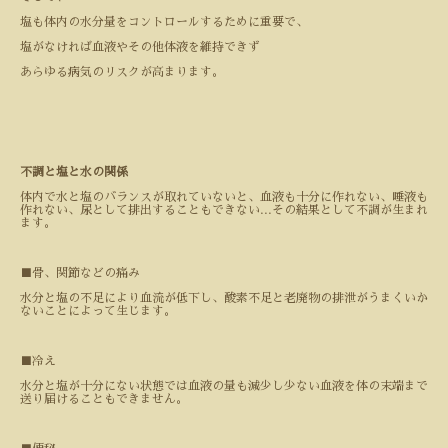
塩も体内の水分量をコントロールするために重要で、
塩がなければ血液やその他体液を維持できず
あらゆる病気のリスクが高まります。
不調と塩と水の関係
体内で水と塩のバランスが取れていないと、血液も十分に作れない、唾液も
作れない、尿として排出することもできない
...
その結果として不調が生まれ
ます。
■
骨、関節などの痛み
水分と塩の不足により血流が低下し、酸素不足と老廃物の排泄がうまくいか
ないことによって生じます。
■
冷え
水分と塩が十分にない状態では血液の量も減少し少ない血液を体の末端まで
送り届けることもできません。