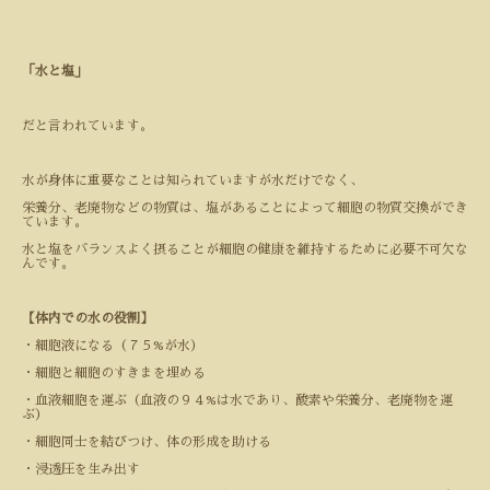
「水と塩」
だと言われています。
水が身体に重要なことは知られていますが水だけでなく、
栄養分、老廃物などの物質は、塩があることによって細胞の物質交換ができ
ています。
水と塩をバランスよく摂ることが細胞の健康を維持するために必要不可欠な
んです。
【体内での水の役割】
・細胞液になる（７５
%
が水）
・細胞と細胞のすきまを埋める
・血液細胞を運ぶ（血液の９４
%
は水であり、酸素や栄養分、老廃物を運
ぶ）
・細胞同士を結びつけ、体の形成を助ける
・浸透圧を生み出す