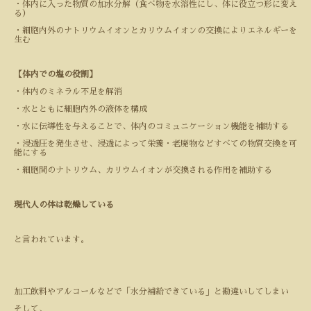
・体内に入った物質の加水分解（食べ物を水溶性にし、体に役立つ形に変え
る）
・細胞内外のナトリウムイオンとカリウムイオンの交換によりエネルギーを
生む
【体内での塩の役割】
・体内のミネラル不足を解消
・水とともに細胞内外の液体を構成
・水に伝導性を与えることで、体内のコミュニケーション機能を補助する
・浸透圧を発生させ、浸透によって栄養・老廃物などすべての物質交換を可
能にする
・細胞間のナトリウム、カリウムイオンが交換される作用を補助する
現代人の体は乾燥している
と言われています。
加工飲料やアルコールなどで「水分補給できている」と勘違いしてしまい
そして、