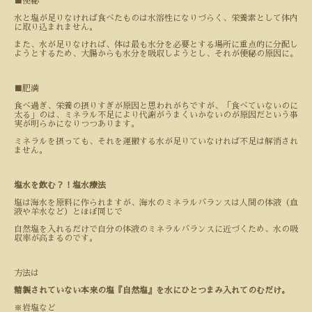
■
便秘
水と塩が足りなければ食べたものは水溶性になりづらく、栄養素として体内
に取り込まれません。
また、水が足りなければ、体は最も水分を必要とする場所に重点的に分配し
ようとするため、大腸からも水分を吸収しようとし、それが便秘の原因に。
■
肥満
食べ過ぎ、栄養の摂りすぎが原因と思われがちですが、「食べていないのに
太る」のは、ミネラル不足により代謝がうまくいかないのが原因だという事
実が明らかになりつつあります。
ミネラルを摂っても、それを運搬する水が足りていなければ不足は解消され
ません。
塩水を飲む？！塩水療法
塩は海水を原料に作られますが、海水のミネラルバランスは人間の体液（血
液や羊水など）とほぼ同じで
自然塩を入れるだけで自分の体液のミネラルバランスに近づくため、水の吸
収率が高まるのです。
方法は
精製されていない本来の塩『自然塩』を水にひとつまみ入れてのむだけ。
※
岩塩など