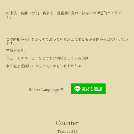
起床後、食前
30
分前、食事中、就寝前と分けて摂るのが理想的だそうで
す。
この時期から汗をかくので思っている以上に水と塩が身体から出ていってい
ます。
不調があり、
ジュースやコーヒーなどで水分補給をしている方は
水と塩を意識してみると良いかもしれません
☺️
Select Language
▼
Counter
Today:
212