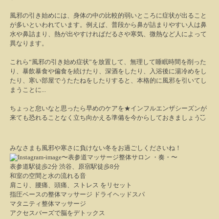
風邪の引き始めには、身体の中の比較的弱いところに症状が出ること
が多いといわれています。例えば、普段から鼻が詰まりやすい人は鼻
水や鼻詰まり、熱が出やすければだるさや寒気、微熱など人によって
異なります。
これら“風邪の引き始め症状”を放置して、無理して睡眠時間を削った
り、暴飲暴食や偏食を続けたり、深酒をしたり、入浴後に湯冷めをし
たり、寒い部屋でうたたねをしたりすると、本格的に風邪を引いてし
まうことに
...
ちょっと怠いなと思ったら早めのケアを★インフルエンザシーズンが
来ても恐れることなく立ち向かえる準備を今からしておきましょう
◟̆◞̆
みなさまも風邪や寒さに負けない冬をお過ごしくださいね！
〜表参道マッサージ整体サロン ・奏・〜
表参道駅徒歩2分 渋谷、原宿駅徒歩8分
和室の空間と水の流れる音
肩こり、腰痛、頭痛、ストレス をリセット
指圧ベースの整体マッサージ ドライヘッドスパ
マタニティ整体マッサージ
アクセスバーズで脳をデトックス