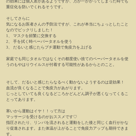
の効果には個人差があるようですが、万が一かかってしまった時でも
重症化を防いでくれるそうです。
そしてさらに
気になるお医者さんの予防法ですが、これが本当にちょっとしたこと
なのでビックリしました！
1
、
マスクを頻繁に交換する
2
、
手を拭く時ペーパータオルを使う
3
、
だるいと感じたらプチ運動で免疫力を上げる
家庭でも同じタオルではなくその都度使い捨てのペーパータオルを使
うのもやはりウイルスが付着する可能性があるからとのこと。
そして、だるいと感じたらなるべく動かないようするのは逆効果！
血流が良くなることで免疫力があがります。
じっとしていても良くなるどころかどんどん調子が悪くなってくるこ
とってあります。
寒いから運動はイヤ！！って方は
マッサージを受けるのがおススメです♡
指圧されたり、リンパを流されると運動をした後と同じく血行がかな
り促進されます。また体温が上がることで免疫力アップも期待できま
す。