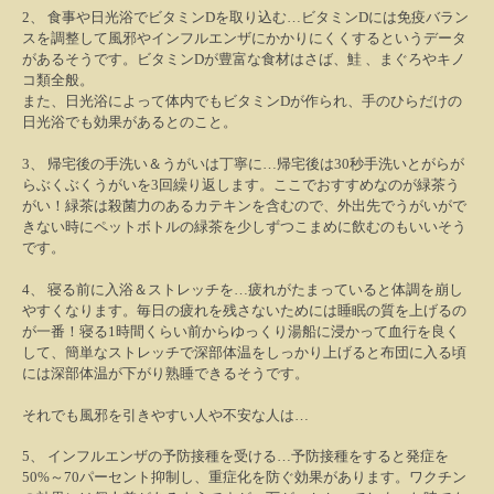
2
、
食事や日光浴でビタミン
D
を取り込む
…
ビタミン
D
には免疫バラン
スを調整して風邪やインフルエンザにかかりにくくするというデータ
があるそうです。ビタミン
D
が豊富な食材はさば、鮭
、まぐろやキノ
コ類全般。
また、日光浴によって体内でもビタミン
D
が作られ、手のひらだけの
日光浴でも効果があるとのこと。
3
、
帰宅後の手洗い＆うがいは丁寧に
…
帰宅後は
30
秒手洗いとがらが
らぶくぶくうがいを
3
回繰り返します。ここでおすすめなのが緑茶う
がい！緑茶は殺菌力のあるカテキンを含むので、外出先でうがいがで
きない時にペットボトルの緑茶を少しずつこまめに飲むのもいいそう
です。
4
、
寝る前に入浴＆ストレッチを
…
疲れがたまっていると体調を崩し
やすくなります。毎日の疲れを残さないためには睡眠の質を上げるの
が一番！寝る
1
時間くらい前からゆっくり湯船に浸かって血行を良く
して、簡単なストレッチで深部体温をしっかり上げると布団に入る頃
には深部体温が下がり熟睡できるそうです。
それでも風邪を引きやすい人や
不安な人は
…
5
、
インフルエンザの予防接種を受ける
…
予防接種をすると発症を
50%
～
70
パーセント抑制し、重症化を防ぐ効果があります。ワクチン