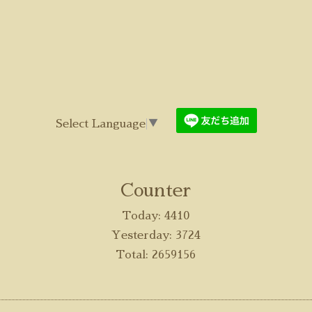
Select Language
▼
Counter
Today:
4410
Yesterday:
3724
Total:
2659156