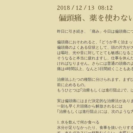
2018
12
13 08:12
/
/
偏頭痛、薬を使わな
昨日に引き続き、「痛み」今日は偏頭痛に
偏頭痛におそわれると、｢どうか早く治まっ
偏頭痛のよくある症状として、頭の片方が
は嘔吐、光や音に対してとても敏感になる
そうなると本当に疲れますし、仕事を休ん
ければなりません。さらには普通の頭痛の
痛は
4
時間以上、なんと
3
日間続くこともあ
治療法ふたつの種類に分けられます。まずひ
前に止めるもの。
もうひとつは｢治療もしくは進行阻止｣で、
実は偏頭痛にはまだ決定的な治療法があり
一刻も早く片頭痛から解放されるには
｢治療もしくは進行阻止｣には、次のような
1.
水を飲んで何か食べる
水分が足りなかったり、食事を抜いたりす
す。水をグラスに一杯飲むくらい、大変じ