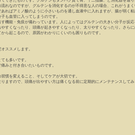
ってできたものです。グルテンもタンパク質で胃、十二指腸、と消化器を通り
の流れなのですが、グルテンを消化するのが不得意な人の場合、これがうまく
であればアミノ酸のように小さいものを通し血液中に入れますが、腸が弱く粘
分子も血管に入ってしまうのです。
出す機能・免疫が備わっています。人によってはグルテンの大きい分子が反応
れやすくなったり、頭痛が起きやすくなったり、太りやすくなったり。さらに
てから起こるので、原因がわかりにくいのも困りものです。
！
度オススメします。
とても多いです。
で痛みと付き合いたいものです。
の習慣を変えること、そしてケアが大切です。
なりますので、頭痛が出やすい方は痛くなる前に定期的にメンテナンスしてみ