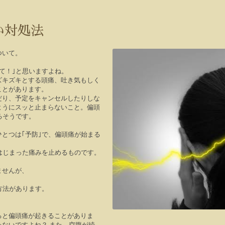
い対処法
ついて。
て！｣と思いますよね。
ズキズキとする頭痛、吐き気もしく
ことがあります。
だり、予定をキャンセルしたりしな
ようにスッと止まらないこと。偏頭
るそうです。
とつは｢予防｣で、偏頭痛が始まる
はじまった痛みを止めるものです。
ませんが、
方法があります。
ると偏頭痛が起きることがありま
ゃないですよね？
また、空腹が続