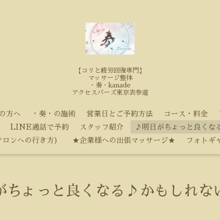
【コリと疲労回復専門】
マッサージ整体
・奏・kanade
アクセスバーズ東京表参道
の方へ
・奏・の施術
営業日とご予約方法
コース・料金
LINE通話で予約
スタッフ紹介
♪明日がちょっと良くな
サロンへの行き方）
★企業様への出張マッサージ★
フォトギ
がちょっと良くなる♪かもしれな