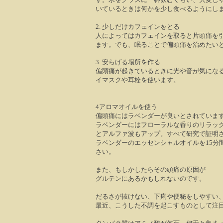
いているときは何かを少し食べるようにし
2.
少しだけカフェインをとる
人によってはカフェインを取ると片頭痛を
ます。でも、眠ることで偏頭痛を治めたい
3.
安らげる場所を作る
偏頭痛が起きているときに光や音が気にな
イマスクや耳栓を使います。
4
アロマオイルを使う
偏頭痛にはラベンダーが良いとされていま
ラベンダーにはフローラルな香りのリラッ
とアルファ波もアップ。すべて研究で証明
ラベンダーのエッセンシャルオイルを
15
分
さい。
また、もしかしたらその頭痛の原因が
グルテンにあるかもしれないのです。
だるさが抜けない、下痢や便秘をしやすい
最近、こうした不調を起こすものとして注