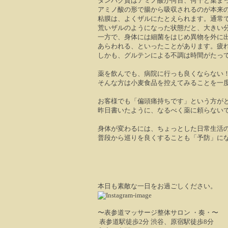
タンパク質はアミノ酸が何百、何千と集ま
アミノ酸の形で腸から吸収されるのが本来
粘膜は、よくザルにたとえられます。通常
荒いザルのようになった状態だと、大きい
一方で、身体には細菌をはじめ異物を外に
あらわれる、といったことがあります。疲
しかも、グルテンによる不調は時間がたっ
薬を飲んでも、病院に行っも良くならない
そんな方は小麦食品を控えてみることを一
お客様でも「偏頭痛持ちです」という方が
昨日書いたように、なるべく薬に頼らない
身体が変わるには、ちょっとした日常生活
普段から巡りを良くすることも「予防」に
本日も素敵な一日をお過ごしください。
〜表参道マッサージ整体サロン ・奏・〜
表参道駅徒歩2分 渋谷、原宿駅徒歩8分