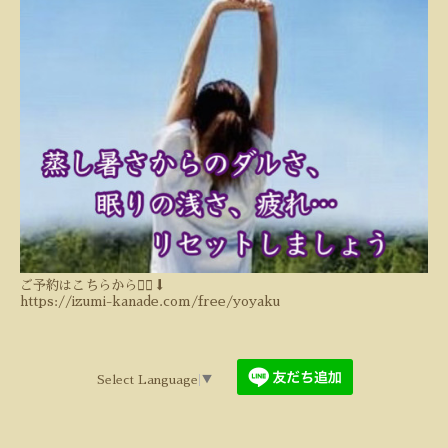
ご予約はこちらから💁‍♀️⬇️
https://izumi-kanade.com/free/yoyaku
Select Language
▼