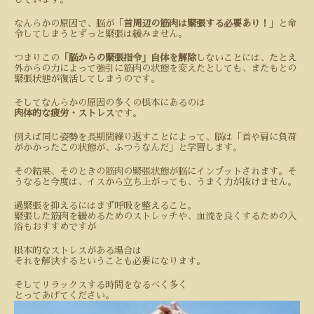
なんらかの原因で、脳が「
首周辺の筋肉は緊張する必要あり！
」と命
令してしまうとずっと緊張は緩みません。
つまりこの
「脳からの緊張指令」自体を解除
しないことには、たとえ
外からの力によって強引に筋肉の状態を変えたとしても、またもとの
緊張状態が復活してしまうのです。
そしてなんらかの原因の多くの根本にあるのは
肉体的な疲労・ストレス
です。
例えば同じ姿勢を長期間繰り返すことによって、脳は「首や肩に負荷
がかかったこの状態が、ふつうなんだ」と学習します。
その結果、そのときの筋肉の緊張状態が脳にインプットされます。そ
うなると今度は、イスから立ち上がっても、うまく力が抜けません。
過緊張を抑えるにはまず呼吸を整えること。
緊張した筋肉を緩めるためのストレッチや、血流を良くするための入
浴もおすすめですが
根本的なストレスがある場合は
それを解決するということも必要になります。
そしてリラックスする時間をなるべく多く
とってあげてください。