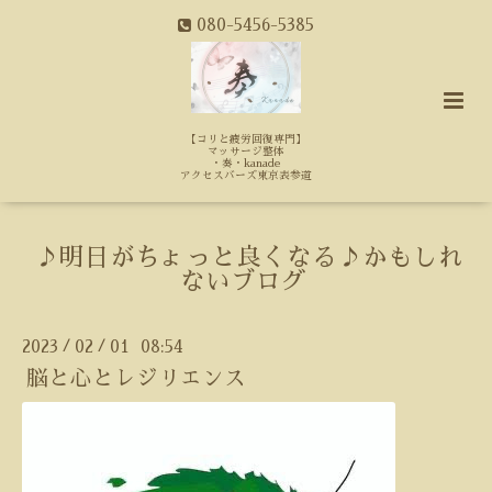
080-5456-5385
【コリと疲労回復専門】
マッサージ整体
・奏・kanade
アクセスバーズ東京表参道
♪明日がちょっと良くなる♪かもしれ
ないブログ
2023
02
01 08:54
/
/
脳と心とレジリエンス