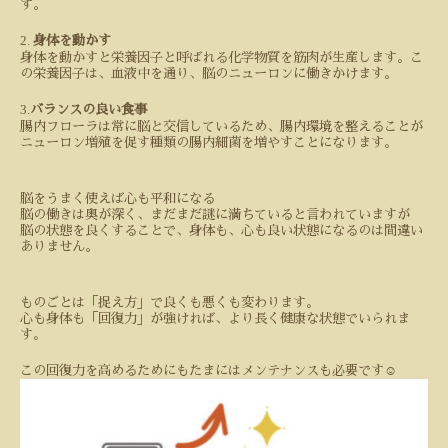
す。
2.
身体を動かす
身体を動かすと栄養因子と呼ばれる化学物質を筋肉が生産します。こ
の栄養因子は、血液中を通り、脳のニューロンに働きかけます。
3.
バランスの良い食事
腸内フローラは常に脳と交信しているため、腸内環境を整えることが
ニューロン増殖を促す種類の腸内細菌を増やすことになります。
脳をうまく使えば心も平和になる
脳の働きは奥が深く、まだまだ謎に満ちていると言われていますが
脳の状態を良くすることで、身体も、心も良い状態になるのは間違い
ありません。
ものごとは「捉え方」で良くも悪くも変わります。
心も身体も「回復力」が強ければ、より長く健康な状態でいられま
す。
この回復力を高めるためにもたまにはメンテナンスも必要です
☺️