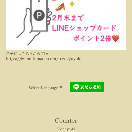
ご予約はこちらから💁‍♀️🔽
https://izumi-kanade.com/free/yoyaku
Select Language
▼
Counter
Today:
45