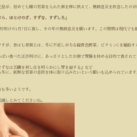
天皇が、初めて七種の若菜を入れた粥を神に供えて、無病息災を祈念したのが
べら、ほとけのざ、すずな、すずしろ」
1
7
月明けの
月
日に食し、その年の無病息災を願います。この習慣は現代でも
C
ですが、昔は七草粥とは、冬に不足しがちな緑黄色野菜、ビタミン
を補給す
っぱい食べた正月明けに、あっさりとしたお粥で胃腸を休める目的で食されて
なずなは五臓を利し目を明らかにし胃を益する』など
る冬に、新鮮な若菜の息吹を体に取り込みたいという願いも込められています
方も多いようです。
意識しとみてくださいね。