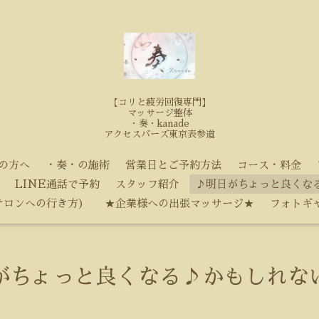
【コリと疲労回復専門】
マッサージ整体
・奏・kanade
アクセスバーズ東京表参道
の方へ
・奏・の施術
営業日とご予約方法
コース・料金
LINE通話で予約
スタッフ紹介
♪明日がちょっと良くな
サロンへの行き方）
★企業様への出張マッサージ★
フォトギ
がちょっと良くなる♪かもしれな