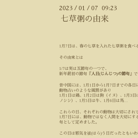
2023
01
07 09:23
/
/
七草粥の由来
1
7
月
日は、春の七草を入れた七草粥を食べ
その由来とは
1/7
は実は五節句の一つで、
(
)
新年最初の節句『
人日
じんじつ
の節句
』で
1
1
1
7
昔中国には、
月
日から
月
日までの各日
動物占いのような風習があり
1
1
1
2
1
3
月
日は鶏、
月
日は狗（イヌ）、
月
日
1
5
1
6
…
ノシシ）、
月
日は牛、
月
日は馬
これらの日、それぞれの動物は大切にされ
1
7
月
日には、動物ではなく人間を大切にす
句として定めました。
(
)
この日は邪気を祓
はら
う日だったともいわ