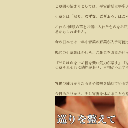
七草粥の始まりとしては、平安前期に宇多
七草とは「
せり、なずな、ごぎょう、はこ
7
これら
種類の草をお粥に入れたものをお正
るかもしれません。
今の日本では一年中青菜の野菜が入手可能
現代の七草粥はむしろ、ご馳走をおなかい
『せりは血を止め精を養い気力が増す』『
七草それぞれに効能があり、青物が不足す
胃腸の疲れからだるさや腰痛を感じている
今日あたりから、少し胃腸を休めることも