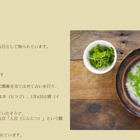
る日として知られています。
す
に獣畜を当てはめて占いを行う、
1
4
は羊（ヒツジ）、
月
日は猪（イ
ていたそうで、
る日「人日（じんじつ）」という節
れています。