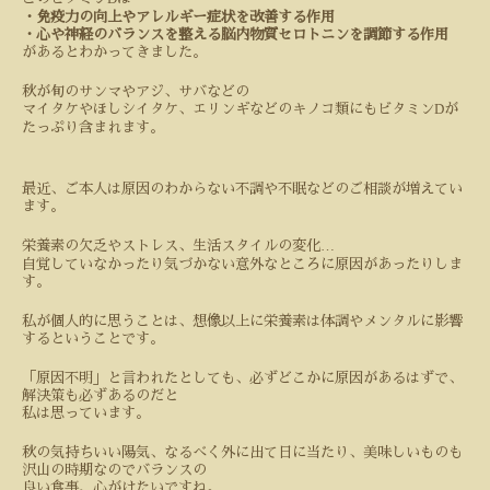
・免疫力の向上やアレルギー症状を改善する作用
・心や神経のバランスを整える脳内物質セロトニンを調節する作用
があるとわかってきました。
秋が旬のサンマやアジ、サバなどの
D
マイタケやほしシイタケ、エリンギなどのキノコ類にもビタミン
が
たっぷり含まれます。
最近、ご本人は原因のわからない不調や不眠などのご相談が増えてい
ます。
…
栄養素の欠乏やストレス、生活スタイルの変化
自覚していなかったり気づかない意外なところに原因があったりしま
す。
私が個人的に思うことは、想像以上に栄養素は体調やメンタルに影響
するということです。
「原因不明」と言われたとしても、必ずどこかに原因があるはずで、
解決策も必ずあるのだと
私は思っています。
秋の気持ちいい陽気、なるべく外に出て日に当たり、美味しいものも
沢山の時期なのでバランスの
良い食事、心がけたいですね。