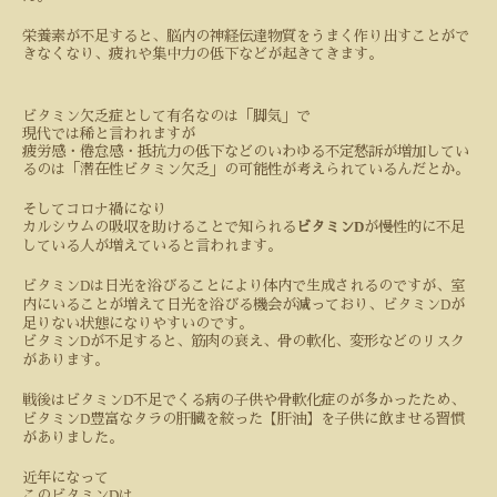
栄養素が不足すると、脳内の神経伝達物質をうまく作り出すことがで
きなくなり、疲れや集中力の低下などが起きてきます。
ビタミン欠乏症として有名なのは「脚気」で
現代では稀と言われますが
疲労感・倦怠感・抵抗力の低下などのいわゆる不定愁訴が増加してい
るのは「潜在性ビタミン欠乏」の可能性が考えられているんだとか。
そしてコロナ禍になり
D
カルシウムの吸収を助けることで知られる
ビタミン
が慢性的に不足
している人が増えていると言われます。
D
ビタミン
は日光を浴びることにより体内で生成されるのですが、室
D
内にいることが増えて日光を浴びる機会が減っており、ビタミン
が
足りない状態になりやすいのです。
D
ビタミン
が不足すると、筋肉の衰え、骨の軟化、変形などのリスク
があります。
D
戦後はビタミン
不足でくる病の子供や骨軟化症のが多かったため、
D
ビタミン
豊富なタラの肝臓を絞った【肝油】を子供に飲ませる習慣
がありました。
近年になって
D
このビタミン
は