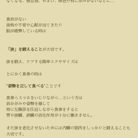
なくなる、倦怠感、めまい、顔色や唇に赤みがないなどに
…
食欲がない
後悔や不安や心配が出てきたり
脳が疲弊している時は
「脾」を鍛えること
が大切です。
脾を鍛え、ケアする
簡単エクササイズは
とにかく食事の時は
"
姿勢を正して食べる
"
ことです
食事らスマホをいじりながら
…
という方は
前かがみや姿勢を崩して
特に左腹部を圧迫しながら食事をすると
胃や脾臓、膵臓の消化作用が十分に働きません。
また脾を老化させないためには内臓の筋肉をしっかりと鍛えることも
大切です。