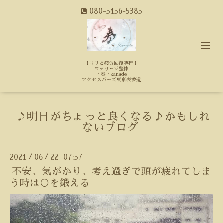
080-5456-5385
【コリと疲労回復専門】
マッサージ整体
・奏・kanade
アクセスバーズ東京表参道
♪明日がちょっと良くなる♪かもしれ
ないブログ
2021
06
22 07:57
/
/
不安、気がかり、考え過ぎで頭が疲れてしま
う時は○を鍛える