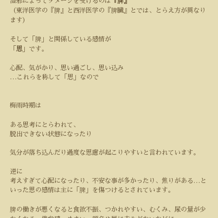
湿邪によってダメージを受けるのは
『脾』
（東洋医学の『脾』と西洋医学の『脾臓』とでは、とらえ方が異なり
ます）
そして「脾」と関係している感情が
「
思
」です。
心配、気がかり、思い過ごし、思い込み
…
これらを称して「思」なので
梅雨時期は
ある思考にとらわれて、
脱出できない状態になったり
気分が落ち込んだり過度な思慮が起こりやすいと言われています。
逆に
考えすぎて心配になったり、不安な事が多かったり、焦りがある
…
と
いった思の感情は主に「脾」を傷つけるとされています。
脾の働きが悪くなると食欲不振、つかれやすい、むくみ、尿の量が少