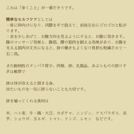
これは「歩くこと」が一番だそうです。
簡単なセルフケア
としては
・床に仰向けになり、両膝を手で抱えて、前後左右にゴロゴロと転が
ります。
・首を少しあげて、お腹方向を見るようにすると、お腹に効きます。
腸のマッサージ効果と、腹筋、腰の筋肉を鍛える効果があり、お腹を
支える筋肉が丈夫になると、脾の働きもよくなり負担も軽減されて一
石二鳥。
また動物性のタンパク質や、肉類、卵、乳製品、あぶらものの摂りす
ぎは厳禁で
脾は体が冷えると弱まる為、
冷たいものを一気に摂らないことも大切です。
脾を補ってくれる食材は
米、ハト麦、牛・鶏・大豆、カボチャ、ニンジン、アスパラガス、長
芋、ショウガ、玉ネギ、トマト、リンゴ、レモン などです。