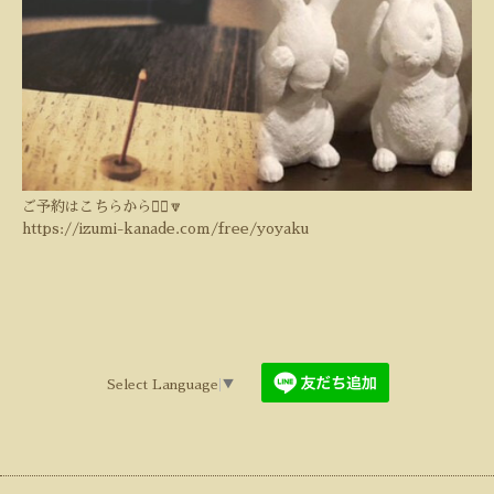
ご予約はこちらから💁‍♀️🔽
https://izumi-kanade.com/free/yoyaku
Select Language
▼