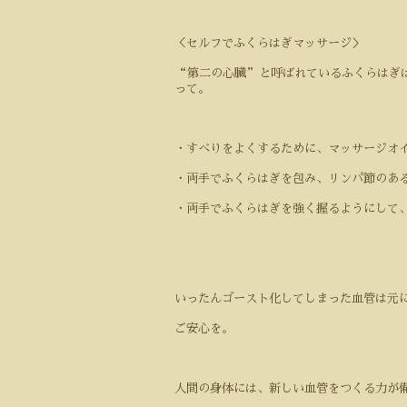
＜セルフでふくらはぎマッサージ＞
“第二の心臓”と呼ばれているふくらはぎ
って。
・すべりをよくするために、マッサージオ
・両手でふくらはぎを包み、リンパ節のあ
・両手でふくらはぎを強く握るようにして
いったんゴースト化してしまった血管は元
ご安心を。
人間の身体には、新しい血管をつくる力が