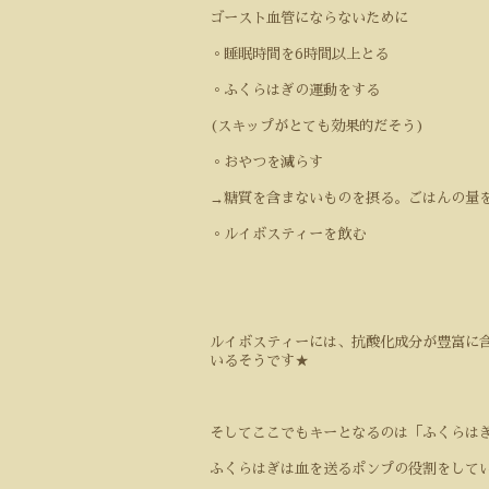
ゴースト血管にならないために
◦
睡眠時間を
6
時間以上とる
◦
ふくらはぎの運動をする
(スキップがとても効果的だそう)
◦
おやつを減らす
→
糖質を含まないものを摂る。ごはんの量
◦
ルイボスティーを飲む
ルイボスティーには、抗酸化成分が豊富に
いるそうです★
そしてここでもキーとなるのは「ふくらは
ふくらはぎは血を送るポンプの役割をして