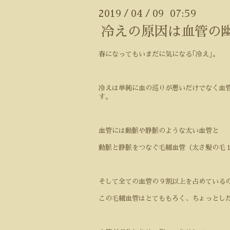
2019
04
09 07:59
/
/
冷えの原因は血管の
春になってもいまだに気になる｢冷え｣。
冷えは単純に血の巡りが悪いだけでなく血
す。
血管には動脈や静脈のような太い血管と
動脈と静脈をつなぐ毛細血管（太さ髪の毛
そして全ての血管の９割以上を占めている
この毛細血管はとてももろく、ちょっとし