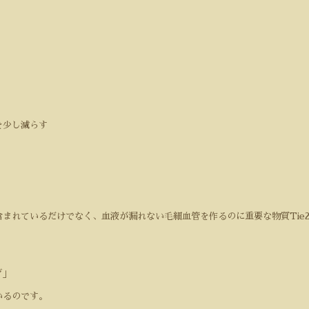
を少し減らす
含まれているだけでなく、血液が漏れない毛細血管を作るのに重要な物質
Tie
ぎ」
いるのです。