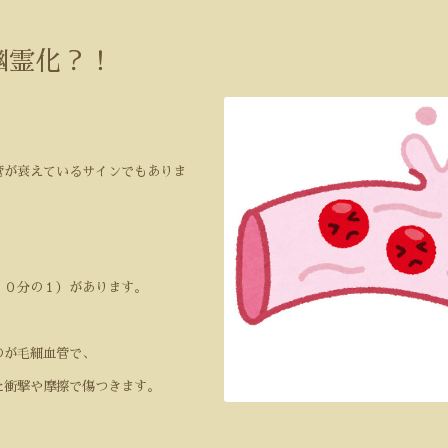
幽霊化？！
管が衰えているサインでもありま
１０分の１）があります。
のが毛細血管で、
た衝撃や摩擦で傷つきます。