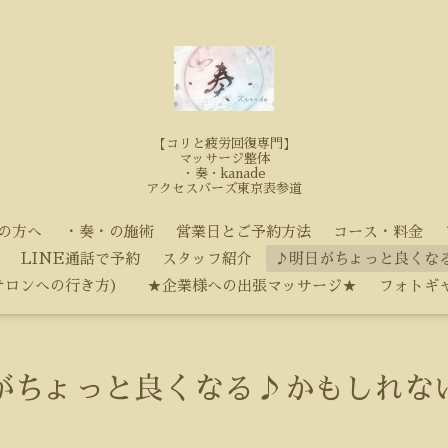
【コリと疲労回復専門】
マッサージ整体
・奏・kanade
アクセスバーズ東京表参道
の方へ
・奏・の施術
営業日とご予約方法
コース・料金
LINE通話で予約
スタッフ紹介
♪明日がちょっと良くな
サロンへの行き方）
★企業様への出張マッサージ★
フォトギ
がちょっと良くなる♪かもしれな