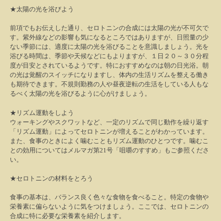
★
太陽の光を浴びよう
前項でもお伝えした通り、セロトニンの合成には太陽の光が不可欠で
す。紫外線などの影響も気になるところではありますが、日照量の少
ない季節には、適度に太陽の光を浴びることを意識しましょう。光を
浴びる時間は、季節や天候などにもよりますが、１日２０～３０分程
度が目安とされているようです。特におすすめなのは朝の日光浴。朝
の光は覚醒のスイッチになりますし、体内の生活リズムを整える働き
も期待できます。不規則勤務の人や昼夜逆転の生活をしている人もな
るべく太陽の光を浴びるように心がけましょう。
★
リズム運動をしよう
ウォーキングやスクワットなど、一定のリズムで同じ動作を繰り返す
「リズム運動」によってセロトニンが増えることがわかっています。
また、食事のときによく噛むこともリズム運動のひとつです。噛むこ
との効用についてはメルマガ第
21
号「咀嚼のすすめ」もご参照くださ
い。
★
セロトニンの材料をとろう
食事の基本は、バランス良く色々な食物を食べること。特定の食物や
栄養素に偏らないように気をつけましょう。ここでは、セロトニンの
合成に特に必要な栄養素を紹介します。