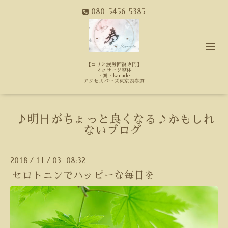
080-5456-5385
【コリと疲労回復専門】
マッサージ整体
・奏・kanade
アクセスバーズ東京表参道
♪明日がちょっと良くなる♪かもしれ
ないブログ
2018
11
03 08:32
/
/
セロトニンでハッピーな毎日を