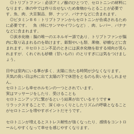
◎トリプトファン：必須アミノ酸のひとつで、セロトニンの材料に
なります。体の中では作り出せないため食物からとることが必要で
す。魚、肉、大豆製品、卵、ナッツ、バナナなどに含まれます。
◎ビタミンＢ６：トリプトファンからセロトニンが合成されるため
に必要です。 魚（特にサンマやイワシなど）、肉、レバー、バナナ
などに含まれます。
◎炭水化物：脳の唯一のエネルギー源であり、トリプトファンが脳
内に取り込まれるのを助けます。穀類やいも類、果物、砂糖などに含
まれます。※セロトニン不足のときには炭水化物を欲する傾向が見ら
れますが、くれぐれも砂糖（甘いもの）のとりすぎには気をつけまし
ょう。
日中は室内にいる事が多く、太陽に当たる時間が少なくなります。
天気の良い日は外に出て太陽の下で休憩をとるのも良いかもしれませ
ん。
セロトニンも幸せホルモンの一つとされています。
実はマッサージをしたり、受けることも
セロトニンアップに繋がるという結果が出ているそうです★
リラックスすることで、深くゆっくりとしたリズムの呼吸となること
がセロトニンを増やすポイントだそうです。
セロトニンが増えるとストレス耐性が強くなったり、感情をコントロ
ールしやすくなって幸せを感じやすくなります。