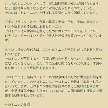
これらの原因のひとつとして、実は日照時間の短さが挙げられます。
なぜ日照時間が短くなると体に変調があらわれるのでしょうか。
それには「セロトニン」と呼ばれる物質が大きく関係しています。
心身をリラックスさせ、夜間の睡眠を十分に摂り、身体の疲れとスト
レスを緩和させる効果があるセロトニン。
セロトニンは自律神経を整えるために働くホルモンであり、ノルアド
レナリン・ドーパミンと並んで三大神経伝達物質の一つとされていま
す。
ストレス社会の現代人は、このセロトニンが不足しがちであると言わ
れています。
セロトニンが不足すると、夜間の寝つきが悪くなったり、疲れが十分
に取れなくなったり、また、常に緊張状態になり不安を感じ、体調不
良に陥ってしまう可能性もあります。
セロトニンは、感情コントロールや健康維持のために重要な役割を果
たしています。このセロトニンは、セロトニン神経より放出されると
言われています。セロトニン神経の細胞体の多くは脳幹にあります
が、中枢神経系全体にも存在しているため、人間の情動や行動まで調
整する役割を担っています。
セロトニンの役割