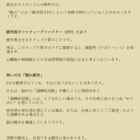
最近そのメカニズムが解明され、
“疲れ”には「疲労因子
FF
」という物質が関わっていることが分かったそ
うです。
疲労因子ファティーグファクター（
FF
）とは？
疲労度合を示すタンパク質のことです。
実は、このタンパク質がカラダに蓄積すると、細胞死（アポトーシス）を促
進させ、
心臓病や糖尿病などの生活習慣病の原因になると考えられています。
怖いのは「隠れ疲労」
FF
は蓄積されていも、それに気づかないことがあります。
それは、脳内の「報酬系回路」が働くことに原因があり、
「報酬系回路」とは、とても忙しい場合でも、その仕事に並々ならぬ“やり
がい”を感じていたり、
使命感や責任感を感じている場合、または、仕事に対して「ご褒美」のよう
な報酬がある場合など
脳が疲労を無視してしまうのです。
実際の疲労と、自覚できる疲労に差があります。