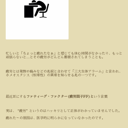
忙しいと「ちょっと疲れたなぁ」と感じても休む時間がなかったり、もっと
頑張らないと
…
とその疲労がどんどん蓄積されてしまうことも。
疲労とは発熱や痛みなどの兆候と合わせて「三大生体アラーム」と言われ、
ホメオスタシス（恒常性）の異常を知らせる兆の一つです。
最近耳にする
ファティーグ・ファクター(疲労因子
FF
)と
いう言葉
実は、“疲労”というのはハッキリとして正体がわかっていませんでした。
疲れた～の原因は、医学的に明らかになっていなかったのです。