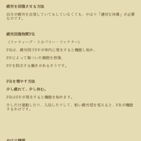
疲労を回復させる方法
自分が疲労を自覚していてもしていなくても、やはり「適切な休養」が必要
なのです。
疲労回復物質
FR
（ファティーグ・リカバリー・ファクター)
FR
は、疲労因子
FF
が体内に発生すると機能し始め、
FF
によって傷ついた細胞を修復、
FF
を除去する働きがあるそうです。
FR
を増やす方法
少し疲れて、少し休む。
FR
は
FF
が発生すると機能を始めます。
少しだけ運動したり、入浴したりして、軽い疲労感を覚えると、
FR
が機能
するわけです。
やはり睡眠