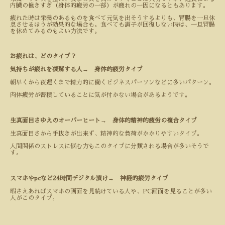
内臓の働きすぎ（身体的疲労の一部）が疲れの一因になるともあります。
疲れた時は栄養のあるものを食べて元気を出そうするよりも、胃腸を一旦休
息させるほうが効果的な場合も。食べても調子が回復しない時は、一旦胃腸
を休めてみるのもよい方法です。
お疲れは、どのタイプ？
気持ちが疲れを凌駕する人
→
身体的疲労タイプ
朝早くから夜遅くまで精力的に働くビジネスパーソンなどに多いパターン。
肉体疲労が蓄積していることに気が付かない場合があるようです。
生真面目さゆえのオーバーヒート
→
身体的精神的疲労の複合タイプ
生真面目さから手抜きが出来ず、精神的な負荷がかかりやすいタイプ。
人間関係のストレスに悩む方もこのタイプに分類される場合が多いそうで
す。
スマホやpcなど
24
時間デジタル漬け
→
神経的疲労タイプ
暇さえあればスマホの画面を見続けている人や、
PC
画面を見ることが多い
人がこのタイプ。