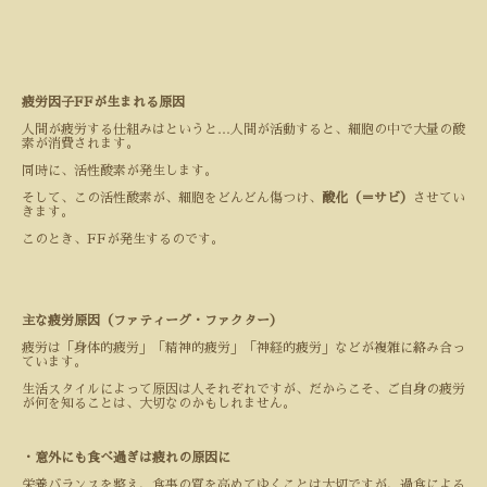
疲労因子
FF
が生まれる原因
人間が疲労する仕組みはというと
…
人間が活動すると、細胞の中で大量の酸
素が消費されます。
同時に、活性酸素が発生します。
そして、この活性酸素が、細胞をどんどん傷つけ、
酸化（＝サビ）
させてい
きます。
このとき、
FF
が発生するのです。
主な疲労原因（ファティーグ・ファクター）
疲労は「身体的疲労」「精神的疲労」「神経的疲労」などが複雑に絡み合っ
ています。
生活スタイルによって原因は人それぞれですが、だからこそ、ご自身の疲労
が何を知ることは、大切なのかもしれません。
・意外にも食べ過ぎは疲れの原因に
栄養バランスを整え、食事の質を高めてゆくことは大切ですが、過食による